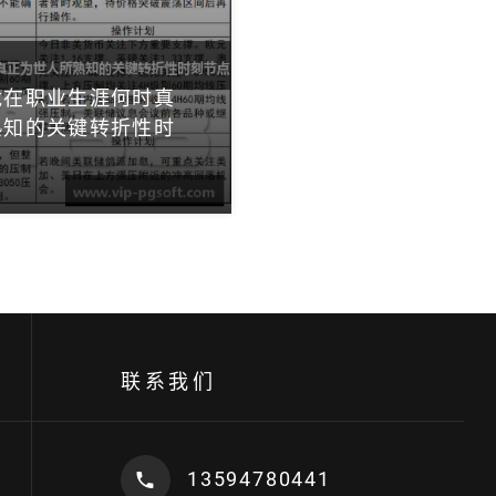
竟在职业生涯何时真
熟知的关键转折性时
联系我们
13594780441