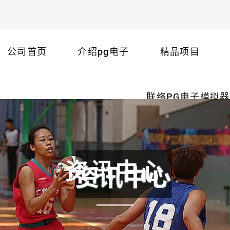
公司首页
介绍pg电子
精品项目
联络PG电子模拟器
资讯中心