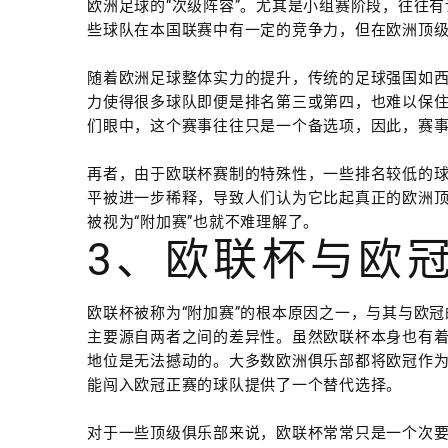
欧洲足球的“次级阵容”。尤其是小组赛阶段，往往
些球队在本国联赛中有一定的竞争力，但在欧洲顶
随着欧洲足球整体实力的提升，传统的足球强国如
力使得很多球队即便是排名第三或第四，也难以保
们眼中，这个赛事往往只是一个备选项，因此，赛事
再者，由于欧联杯赛制的特殊性，一些排名较低的
平被进一步稀释，导致人们认为它比起真正的欧洲顶
被视为“附加赛”也就不难理解了。
3、欧联杯与欧
欧联杯被称为“附加赛”的根本原因之一，与其与欧冠
主要源自两者之间的差异性。虽然欧联杯本身也有
地位是无法撼动的。大多数欧洲俱乐部都将欧冠作
能闯入欧冠正赛的球队提供了一个替代选择。
对于一些顶级俱乐部来说，欧联杯常常只是一个次