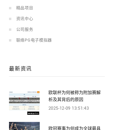
精品项目
资讯中心
公司服务
联络PG电子模拟器
最新资讯
欧联杯为何被称为附加赛解
析及其背后的原因
2025-12-09 13:51:43
欧冠赛事为何成为全球最具