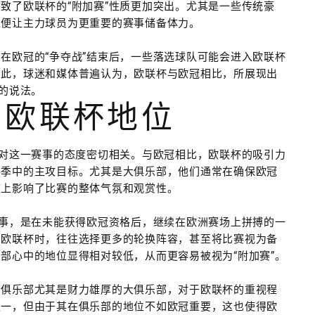
致了欧联杯的“附加赛”性质更加突出。尤其是一些传统豪
以便让主力球员为更重要的赛事储备体力。
在欧冠的“争夺战”结束后，一些落选球队可能会进入欧联杯
因此，球迷和媒体普遍认为，欧联杯与欧冠相比，所展现出
的说法。
的欧联杯地位
部对这一赛事的态度密切相关。与欧冠相比，欧联杯的吸引力
赛季中的主攻目标。尤其是大俱乐部，他们通常在确保欧冠
度上影响了比赛的整体气氛和观赏性。
赛事，是在未能获得欧冠资格后，继续在欧洲赛场上拼搏的一
加欧联杯时，往往选择更多的轮换阵容，甚至将比赛视为备
部心中的地位显得相对较低，从而更容易被视为“附加赛”。
多俱乐部尤其是财力雄厚的大俱乐部，对于欧联杯的重视程
之一，但由于其在俱乐部的地位不如欧冠重要，这也使得欧